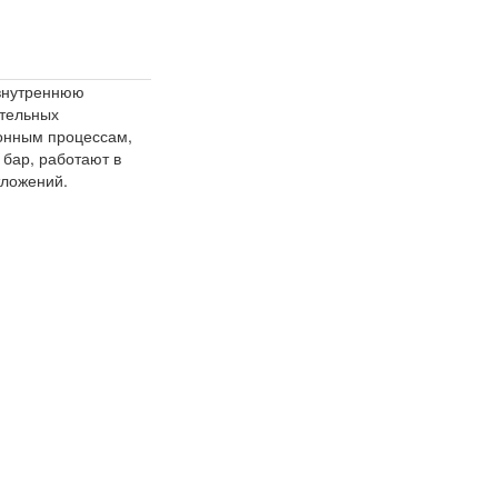
внутреннюю
ительных
ионным процессам,
бар, работают в
тложений.