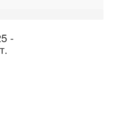
5 -
т.