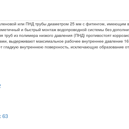
иленовой или ПНД трубы диаметром 25 мм с фитингом, имеющим 
герметичный и быстрый монтаж водопроводной системы без дополн
я труб из полимера низкого давления (ПНД) противостоят корроз
ами, выдерживают максимальное рабочее внутреннее давление 16 
т гладкую внутреннюю поверхность, исключающую образование о
2
х 63