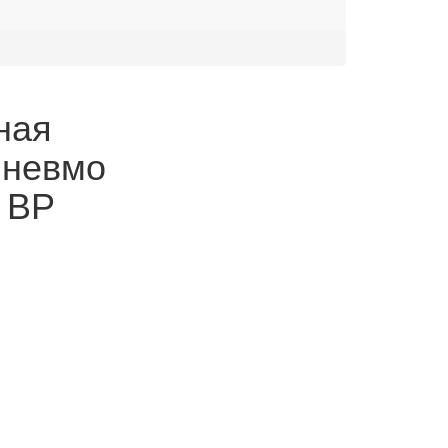
ная
пневмо
" ВР