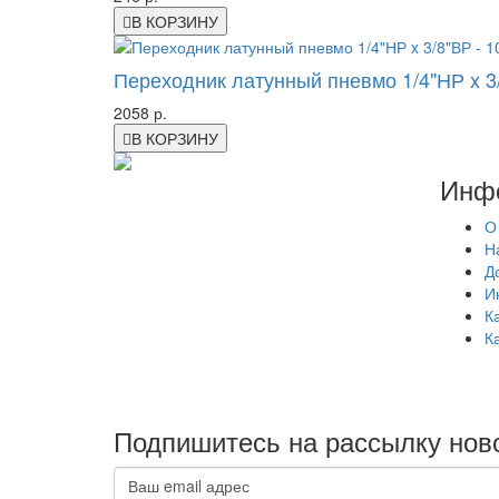
В КОРЗИНУ
Переходник латунный пневмо 1/4"НР x 3/
2058 р.
В КОРЗИНУ
Инф
О
Н
Д
И
К
К
Подпишитесь на рассылку нов