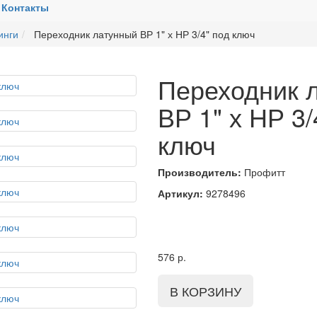
Контакты
инги
Переходник латунный ВР 1" х НР 3/4" под ключ
Переходник 
ВР 1" х НР 3/
ключ
Производитель:
Профитт
Артикул:
9278496
576
р.