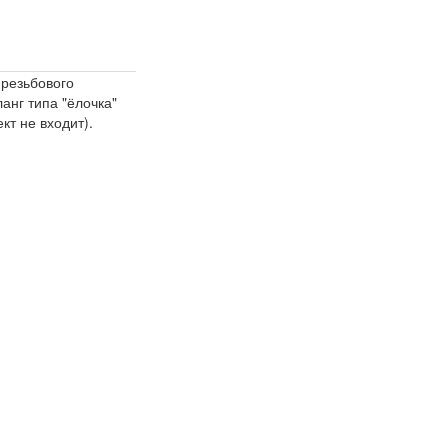
 резьбового
анг типа "ёлочка"
т не входит).