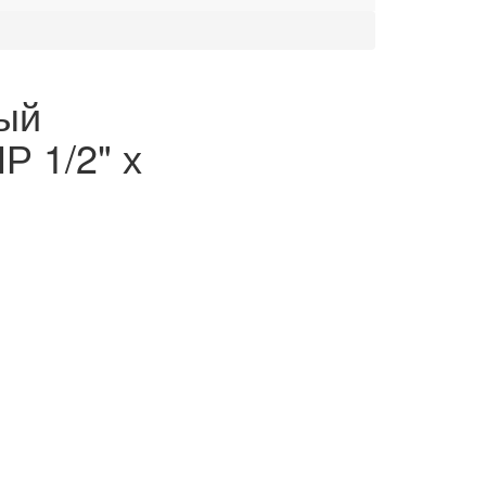
ый
Р 1/2" х