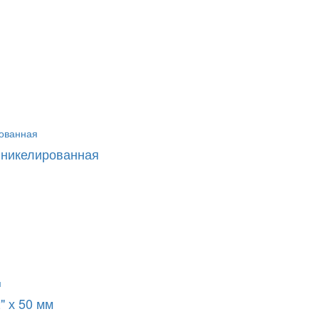
м никелированная
" х 50 мм