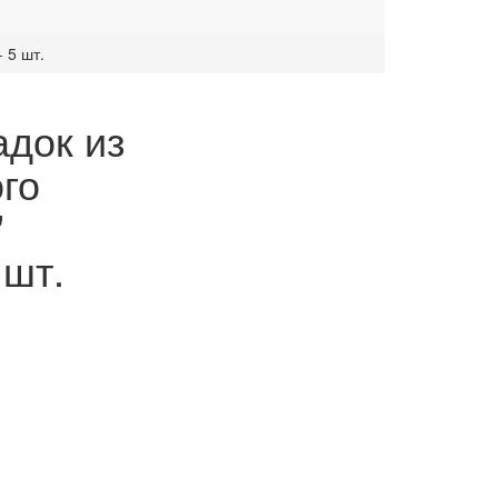
 5 шт.
адок из
го
"
 шт.