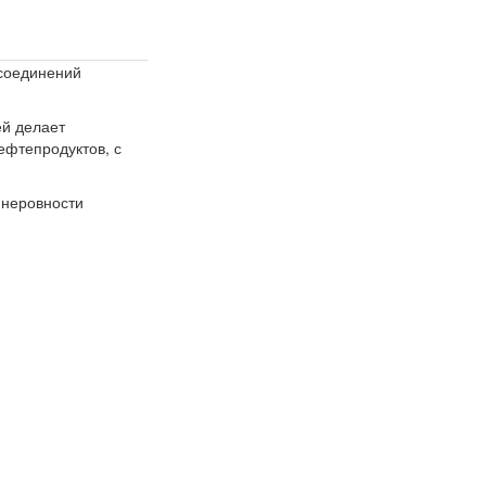
 соединений
ей делает
ефтепродуктов, с
 неровности