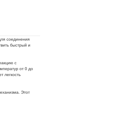
для соединения
твить быстрый и
еакцию с
мператур от 0 до
т легкость
еханизма. Этот