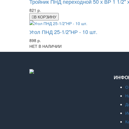
Тройник ПНД переходной 50 х ВР 1 1/2" 
821 р.
В КОРЗИНУ
Угол ПНД 25-1/2"НР - 10 шт.
898 р.
НЕТ В НАЛИЧИИ
ИНФО
О
Н
Д
И
К