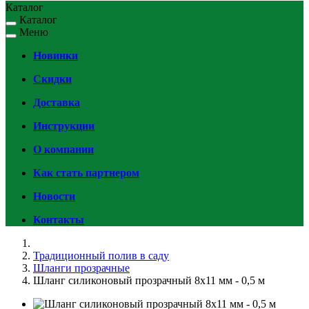
Каталог
Каталог
Меню
Новинки
Скидки
Доставка
Инструкции
О компании
Как стать партнером
Новости
Контакты
Традиционный полив в саду
Шланги прозрачные
Шланг силиконовый прозрачный 8x11 мм - 0,5 м