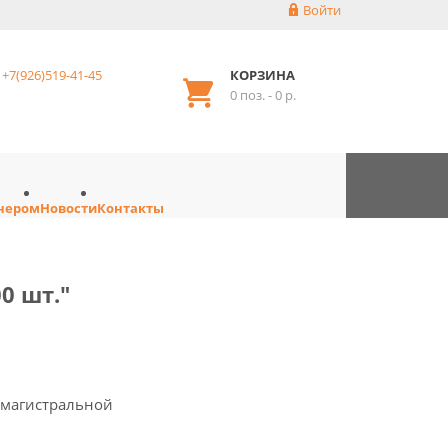
Войти
+7(926)519-41-45
КОРЗИНА
0 поз. - 0 р.
тнером
Новости
Контакты
00 шт."
я магистральной