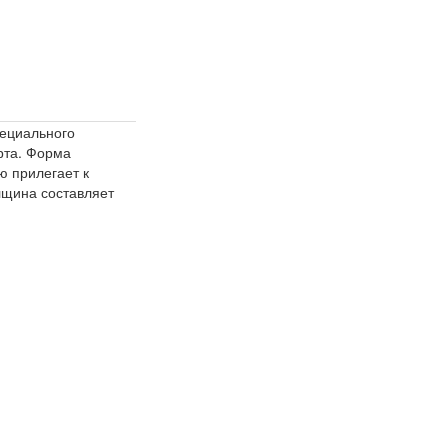
пециального
рта. Форма
ю прилегает к
лщина составляет