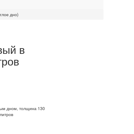
глое дно)
вый в
тров
ым дном, толщина 130
 литров