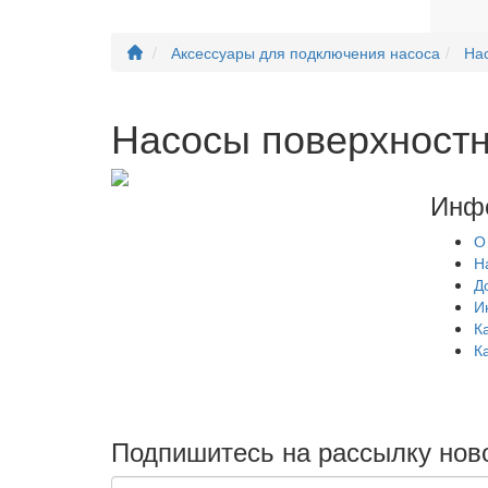
Аксессуары для подключения насоса
На
Насосы поверхност
Инф
О
Н
Д
И
К
К
Подпишитесь на рассылку нов