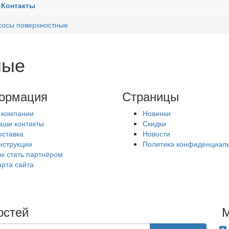
Контакты
сосы поверхностные
ные
ормация
Страницы
 компании
Новинки
аши контакты
Скидки
оставка
Новости
нструкции
Политика конфиденциал
ак стать партнёром
арта сайта
остей
М