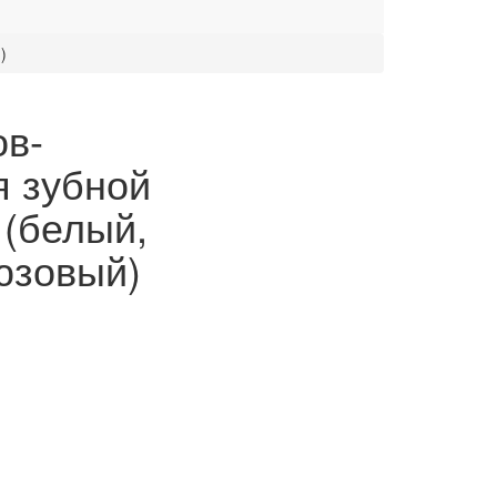
)
ов-
я зубной
 (белый,
юзовый)