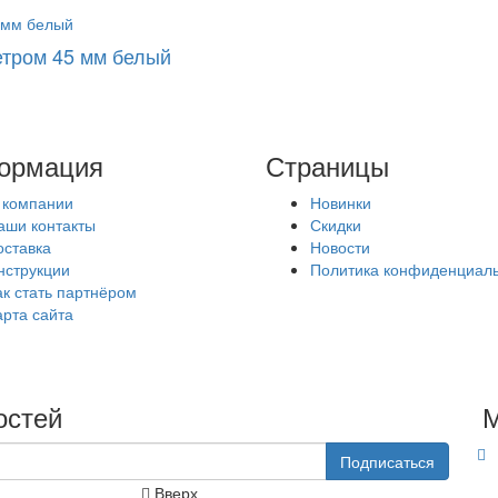
етром 45 мм белый
ормация
Страницы
 компании
Новинки
аши контакты
Скидки
оставка
Новости
нструкции
Политика конфиденциал
ак стать партнёром
арта сайта
остей
М
Подписаться
Вверх