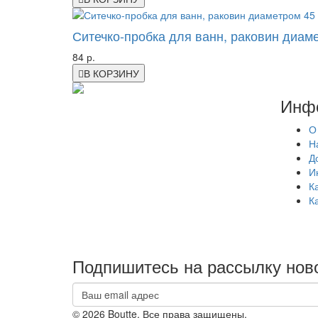
Ситечко-пробка для ванн, раковин диам
84 р.
В КОРЗИНУ
Инф
О
Н
Д
И
К
К
Подпишитесь на рассылку нов
© 2026 Boutte. Все права защищены.