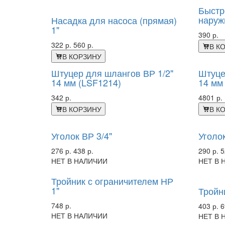
-43%
Быстр
наруж
Насадка для насоса (прямая)
1"
390 р.
322 р.
560 р.
В К
В КОРЗИНУ
Штуцер для шлангов ВР 1/2"
Штуце
14 мм (LSF1214)
14 мм 
342 р.
4801 р.
В КОРЗИНУ
В К
-37%
-45%
Уголок ВР 3/4"
Уголок
276 р.
438 р.
290 р.
5
НЕТ В НАЛИЧИИ
НЕТ В 
-42%
Тройник с ограничителем НР
1"
Тройн
748 р.
403 р.
6
НЕТ В НАЛИЧИИ
НЕТ В 