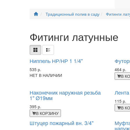
Традиционный полив в саду
Фитинги ла
Фитинги латунные
Ниппель НР/НР 1 1/4"
Футорк
535 р.
464 р.
НЕТ В НАЛИЧИИ
В К
Наконечник наружная резьба
Лента
1" Ø19мм
115 р.
395 р.
В К
В КОРЗИНУ
Штуцер пожарный вн. 3/4"
Муфта
наружн