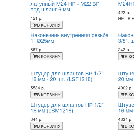
латунный М24 НР - М22 ВР
М24НР
под шланг 6 мм
422 р.
421 р.
НЕТ В 
В КОРЗИНУ
Наконечник внутренняя резьба
Након
1" Ø25мм
3/8", 
667 р.
242 р.
В КОРЗИНУ
В К
Штуцер для шлангов ВР 1/2"
Штуце
18 мм - 20 шт. (LSF1218)
20 мм 
5584 р.
4062 р.
В КОРЗИНУ
В К
Штуцер для шлангов НР 1/2"
Штуце
16 мм (LSM1216)
16 мм 
344 р.
4834 р.
В КОРЗИНУ
В К