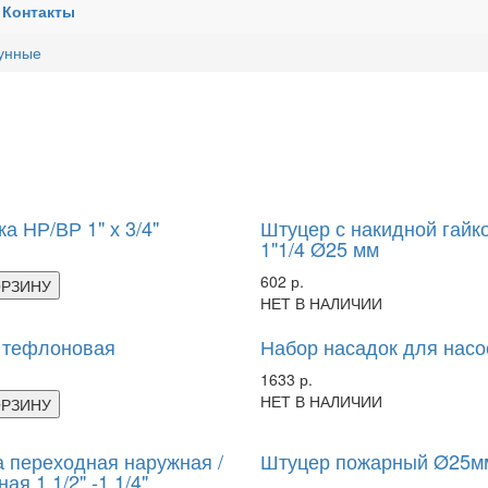
Контакты
тунные
а НР/ВР 1" х 3/4"
Штуцер с накидной гайк
1"1/4 Ø25 мм
602 р.
ОРЗИНУ
НЕТ В НАЛИЧИИ
 тефлоновая
Набор насадок для насо
1633 р.
НЕТ В НАЛИЧИИ
ОРЗИНУ
 переходная наружная /
Штуцер пожарный Ø25м
ая 1 1/2" -1 1/4"