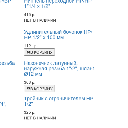
НР/ВР
Ниппель переходной НР/НР
1"1/4 х 1/2"
415 р.
НЕТ В НАЛИЧИИ
Удлинительный бочонок НР/
НР 1/2" х 100 мм
1121 р.
В КОРЗИНУ
резьба
Наконечник латунный,
наружная резьба 1"/2", шланг
Ø12 мм
368 р.
В КОРЗИНУ
Тройник с ограничителем НР
1/2"
4",
325 р.
НЕТ В НАЛИЧИИ