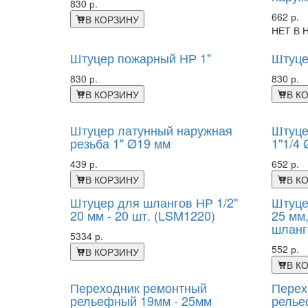
830 р.
662 р.
В КОРЗИНУ
НЕТ В 
Штуцер пожарный НР 1"
Штуце
830 р.
830 р.
В КОРЗИНУ
В К
Штуцер латунный наружная
Штуце
резьба 1" Ø19 мм
1"1/4
439 р.
652 р.
В КОРЗИНУ
В К
Штуцер для шлангов НР 1/2"
Штуце
20 мм - 20 шт. (LSM1220)
25 мм
шланг
5334 р.
552 р.
В КОРЗИНУ
В К
Переходник ремонтный
Перех
рельефный 19мм - 25мм
релье