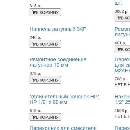
шт.
618 р.
3062 р.
В КОРЗИНУ
В К
Ниппель латунный 3/8"
Ремон
латун
240 р.
461 р.
В КОРЗИНУ
В К
Ремонтное соединение
Перех
латунное 10 мм
для с
М24Н
378 р.
708 р.
В КОРЗИНУ
НЕТ В 
Удлинительный бочонок НР/
Након
НР 1/2" х 60 мм
1/2" 2
619 р.
1556 р.
НЕТ В 
В КОРЗИНУ
Переходник для смесителя
Перех