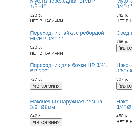
Муфта переходная ВР/ВР
Муфта
1/2"-1"
3/4"-1"
323 р.
342 р.
НЕТ В НАЛИЧИИ
НЕТ В 
Переходник гайка с ребордой
Соеди
НР/ВР 3/4"-1"
756 р.
323 р.
В К
НЕТ В НАЛИЧИИ
Переходник для бочки НР 3/4",
Након
ВР 1/2"
3/8" 
727 р.
307 р.
В КОРЗИНУ
В К
Наконечник наружная резьба
Након
3/8" Ø6мм
3/4" 
242 р.
452 р.
НЕТ В 
В КОРЗИНУ