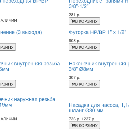
 переходная ВР/ВР
Переходник с гранями 
3/8"-1/2"
281 р.
НАЛИЧИИ
В КОРЗИНУ
нение (3 выхода)
Футорка НР/ВР 1" х 1/2"
608 р.
ОРЗИНУ
В КОРЗИНУ
ечник внутренняя резьба
Наконечник внутренняя 
Ø6мм
3/8" Ø8мм
307 р.
ОРЗИНУ
В КОРЗИНУ
-41%
ечник наружная резьба
Ø19мм
Насадка для насоса, 1,1/
шланг Ø30 мм
НАЛИЧИИ
736 р.
1237 р.
В КОРЗИНУ